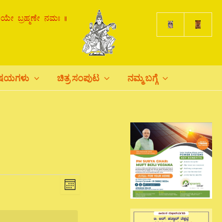
ಿಷಯಗಳು
ಚಿತ್ರ ಸಂಪುಟ
ನಮ್ಮ ಬಗ್ಗೆ
Views
Event
Month
Navigation
Views
Navigation