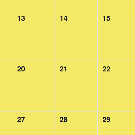
0
0
0
13
14
15
events,
events,
events,
0
0
0
20
21
22
events,
events,
events,
0
0
0
27
28
29
events,
events,
events,