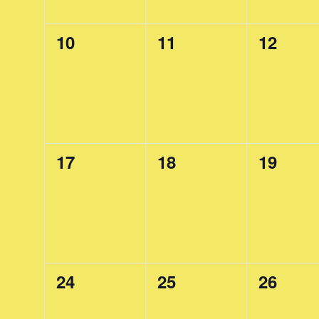
0
0
0
10
11
12
events,
events,
events,
0
0
0
17
18
19
events,
events,
events,
0
0
0
24
25
26
events,
events,
events,