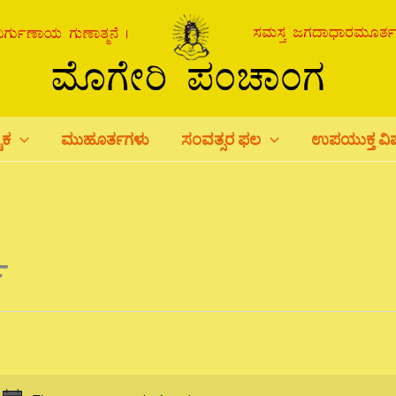
ಟಕ
ಮುಹೂರ್ತಗಳು
ಸಂವತ್ಸರ ಫಲ
ಉಪಯುಕ್ತ ವ
ಾ