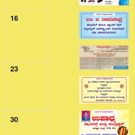
0
16
events,
0
23
events,
0
30
events,