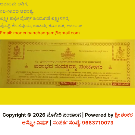
ಅನುಪಮ ಅಡಿಗ,
೧೭-೧೩೧ಬಿ ಅಚಿಂತ್ಯ,
ಲಕ್ಷ್ಮೀ ಕಾಫೀ ವೊರ್ಕ್ಸ್ ಹಿಂದುಗಡೆ ಲಕ್ಷ್ಮೀನಗರ,
ಪೊಸ್ಟ್: ಕೊಡವೂರು, ಉಡುಪಿ, ಕರ್ನಾಟಕ, ೫೭೬೧೦೬
Email: mogeripanchangam@gmail.com
Copyright © 2026 ಮೊಗೇರಿ ಪಂಚಾಂಗ | Powered by
ಶ್ರೀ ಶಂಕರ
ಆಸ್ಟ್ರೋ ವಿಷನ್
|
ಸಂಪರ್ಕ ಸಂಖ್ಯೆ: 9663710073