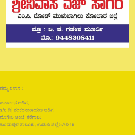
ನಮ್ಮ ವಿಳಾಸ :
ಜನಾರ್ದನ ಅಡಿಗ,
s/o ದಿ| ಶಂಕರನಾರಾಯಣ ಅಡಿಗ
ಮೊಗೇರಿ ಅಂಚೆ: ಕೆರೆಗಾಲು
ಕುಂದಾಪುರ ತಾಲೂಕು, ಉಡುಪಿ ಜಿಲ್ಲೆ 576219