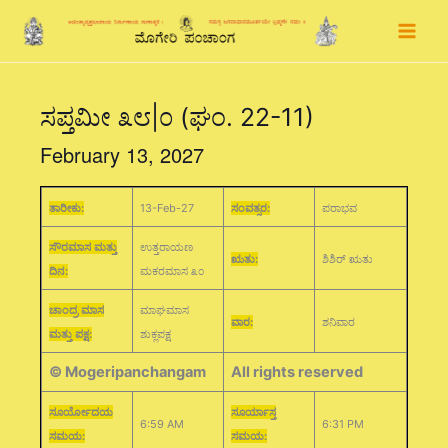
Skip
to
content
ಸಪ್ತಮೀ ೩೮|೦ (ಘಂ. 22-11)
February 13, 2027
ತಾರೀಕು:
13-Feb-27
ಸಂವತ್ಸರ:
ಪರಾಭವ
ಸೌರಮಾಸ ಮತ್ತು
ಉತ್ತರಾಯಣ
ಋತು:
ಶಿಶಿರ್ ಋತು
ದಿನ:
ಮಕರಮಾಸ ೩೦
ಚಾಂದ್ರ ಮಾಸ
ಮಾಘಮಾಸ
ವಾರ:
ಶನಿವಾರ
ಮತ್ತು ಪಕ್ಷ:
ಶುಕ್ಲಪಕ್ಷ
© Mogeripanchangam
All rights reserved
ಸೂರ್ಯೋದಯ
ಸೂರ್ಯಾಸ್ತ
6:59 AM
6:31 PM
ಸಮಯ:
ಸಮಯ: