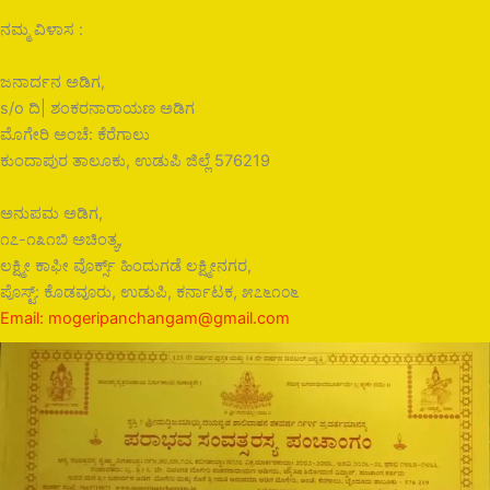
ನಮ್ಮ ವಿಳಾಸ :
ಜನಾರ್ದನ ಅಡಿಗ,
s/o ದಿ| ಶಂಕರನಾರಾಯಣ ಅಡಿಗ
ಮೊಗೇರಿ ಅಂಚೆ: ಕೆರೆಗಾಲು
ಕುಂದಾಪುರ ತಾಲೂಕು, ಉಡುಪಿ ಜಿಲ್ಲೆ 576219
ಅನುಪಮ ಅಡಿಗ,
೧೭-೧೩೧ಬಿ ಅಚಿಂತ್ಯ,
ಲಕ್ಷ್ಮೀ ಕಾಫೀ ವೊರ್ಕ್ಸ್ ಹಿಂದುಗಡೆ ಲಕ್ಷ್ಮೀನಗರ,
ಪೊಸ್ಟ್: ಕೊಡವೂರು, ಉಡುಪಿ, ಕರ್ನಾಟಕ, ೫೭೬೧೦೬
Email: mogeripanchangam@gmail.com