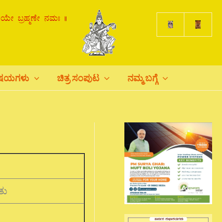
ಿಷಯಗಳು
ಚಿತ್ರ ಸಂಪುಟ
ನಮ್ಮ ಬಗ್ಗೆ
ತು