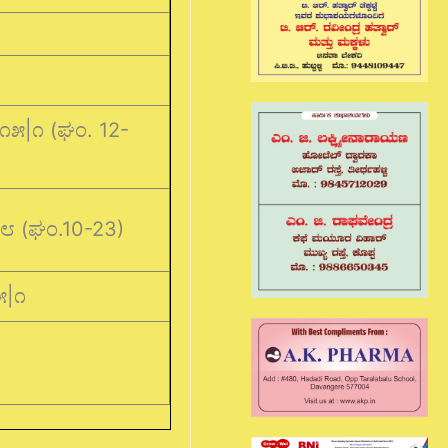
M
೫|೧ (ಘಂ. 12-
೮ (ಘಂ.10-23)
೫|೧