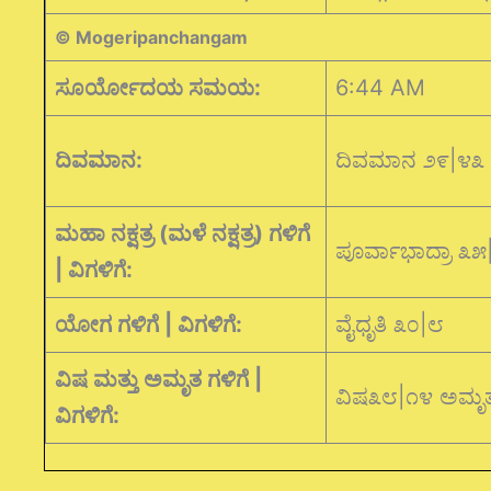
© Mogeripanchangam
ಸೂರ್ಯೋದಯ ಸಮಯ:
6:44 AM
ದಿವಮಾನ:
ದಿವಮಾನ ೨೯|೪೩
ಮಹಾ ನಕ್ಷತ್ರ (ಮಳೆ ನಕ್ಷತ್ರ) ಗಳಿಗೆ
ಪೂರ್ವಾಭಾದ್ರಾ ೩೫
| ವಿಗಳಿಗೆ:
ಯೋಗ ಗಳಿಗೆ | ವಿಗಳಿಗೆ:
ವೈಧೃತಿ ೩೦|೮
ವಿಷ ಮತ್ತು ಅಮೃತ ಗಳಿಗೆ |
ವಿಷ೩೮|೧೪ ಅಮೃ
ವಿಗಳಿಗೆ: