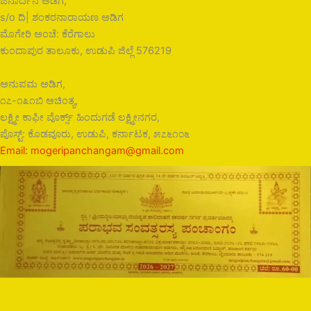
ಜನಾರ್ದನ ಅಡಿಗ,
s/o ದಿ| ಶಂಕರನಾರಾಯಣ ಅಡಿಗ
ಮೊಗೇರಿ ಅಂಚೆ: ಕೆರೆಗಾಲು
ಕುಂದಾಪುರ ತಾಲೂಕು, ಉಡುಪಿ ಜಿಲ್ಲೆ 576219
ಅನುಪಮ ಅಡಿಗ,
೧೭-೧೩೧ಬಿ ಅಚಿಂತ್ಯ,
ಲಕ್ಷ್ಮೀ ಕಾಫೀ ವೊರ್ಕ್ಸ್ ಹಿಂದುಗಡೆ ಲಕ್ಷ್ಮೀನಗರ,
ಪೊಸ್ಟ್: ಕೊಡವೂರು, ಉಡುಪಿ, ಕರ್ನಾಟಕ, ೫೭೬೧೦೬
Email: mogeripanchangam@gmail.com