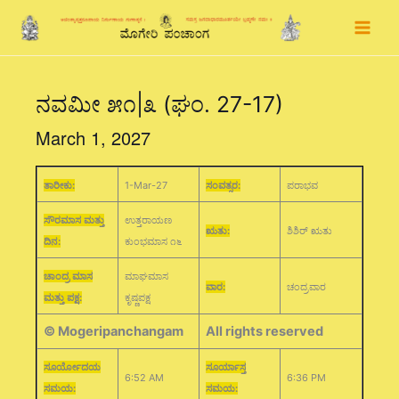
Skip
to
content
ನವಮೀ ೫೧|೩ (ಘಂ. 27-17)
March 1, 2027
ತಾರೀಕು:
1-Mar-27
ಸಂವತ್ಸರ:
ಪರಾಭವ
ಸೌರಮಾಸ ಮತ್ತು
ಉತ್ತರಾಯಣ
ಋತು:
ಶಿಶಿರ್ ಋತು
ದಿನ:
ಕುಂಭಮಾಸ ೧೬
ಚಾಂದ್ರ ಮಾಸ
ಮಾಘಮಾಸ
ವಾರ:
ಚಂದ್ರವಾರ
ಮತ್ತು ಪಕ್ಷ:
ಕೃಷ್ಣಪಕ್ಷ
© Mogeripanchangam
All rights reserved
ಸೂರ್ಯೋದಯ
ಸೂರ್ಯಾಸ್ತ
6:52 AM
6:36 PM
ಸಮಯ:
ಸಮಯ: