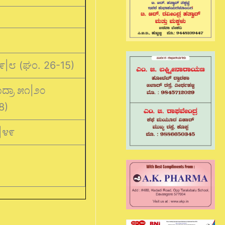
M
|೮ (ಘಂ. 26-15)
ದ್ರಾ ೫೧|೨೦
8)
೮|೪೯