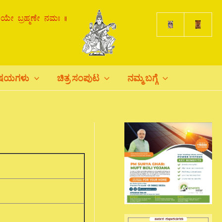
ಿಷಯಗಳು
ಚಿತ್ರ ಸಂಪುಟ
ನಮ್ಮ ಬಗ್ಗೆ