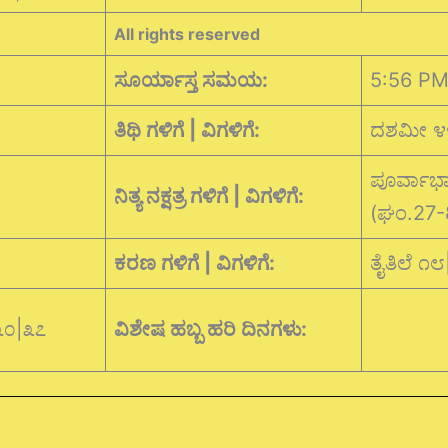
All rights reserved
ಸೂರ್ಯಾಸ್ತ ಸಮಯ:
5:56 P
ತಿಥಿ ಗಳಿಗೆ | ವಿಗಳಿಗೆ:
ದಶಮೀ ೪೯
ಪೂರ್ವಾಭಾ
ನಿತ್ಯ ನಕ್ಷತ್ರ ಗಳಿಗೆ | ವಿಗಳಿಗೆ:
(ಘಂ.27-
ಕರಣ ಗಳಿಗೆ | ವಿಗಳಿಗೆ:
ತೈತಿಲೆ ೧
೩೦|೩೭
ವಿಶೇಷ ಹಬ್ಬ ಹರಿ ದಿನಗಳು: