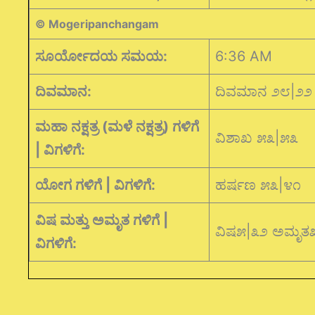
© Mogeripanchangam
ಸೂರ್ಯೋದಯ ಸಮಯ:
6:36 AM
ದಿವಮಾನ:
ದಿವಮಾನ ೨೮|೨೨
ಮಹಾ ನಕ್ಷತ್ರ (ಮಳೆ ನಕ್ಷತ್ರ) ಗಳಿಗೆ
ವಿಶಾಖ ೫೩|೫೩
| ವಿಗಳಿಗೆ:
ಯೋಗ ಗಳಿಗೆ | ವಿಗಳಿಗೆ:
ಹರ್ಷಣ ೫೩|೪೧
ವಿಷ ಮತ್ತು ಅಮೃತ ಗಳಿಗೆ |
ವಿಷ೫|೩೨ ಅಮೃತ
ವಿಗಳಿಗೆ: