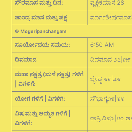
ಸೌರಮಾಸ ಮತ್ತು ದಿನ:
ವೃಶ್ಚಿಕಮಾಸ 28
ಚಾಂದ್ರ ಮಾಸ ಮತ್ತು ಪಕ್ಷ
ಮಾರ್ಗಶೀರ್ಷಮಾಸ ಕೃ
© Mogeripanchangam
ಸೂರ್ಯೋದಯ ಸಮಯ:
6:50 AM
ದಿವಮಾನ
ದಿವಮಾನ ೨೭|೫೯
ಮಹಾ ನಕ್ಷತ್ರ (ಮಳೆ ನಕ್ಷತ್ರ) ಗಳಿಗೆ
ಜ್ಯೇಷ್ಠ ೪೯|೩೪
| ವಿಗಳಿಗೆ:
ಯೋಗ ಗಳಿಗೆ | ವಿಗಳಿಗೆ:
ಸೌಭಾಗ್ಯ೧೯|೪೪
ವಿಷ ಮತ್ತು ಅಮೃತ ಗಳಿಗೆ |
ರಾತ್ರಿ ವಿಷ೩|೪೦
ವಿಗಳಿಗೆ: