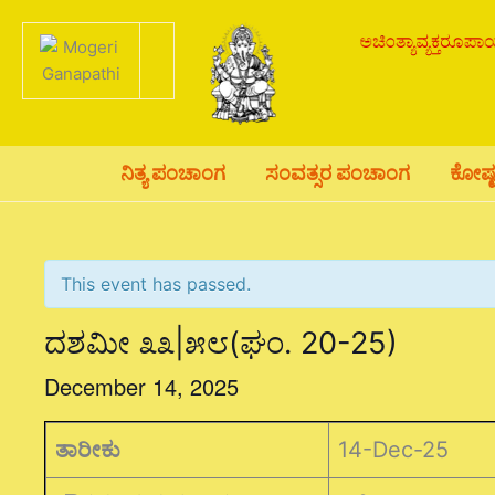
Skip
to
content
ನಿತ್ಯ ಪಂಚಾಂಗ
ಸಂವತ್ಸರ ಪಂಚಾಂಗ
ಕೋಷ್
This event has passed.
ದಶಮೀ ೩೩|೫೮(ಘಂ. 20-25)
December 14, 2025
ತಾರೀಕು
14-Dec-25