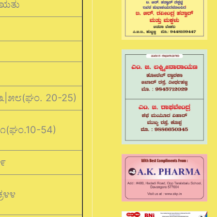
 ಋತು
೩|೫೮(ಘಂ. 20-25)
೧೧(ಘಂ.10-54)
೨೯
ಕ್ರ೪೪