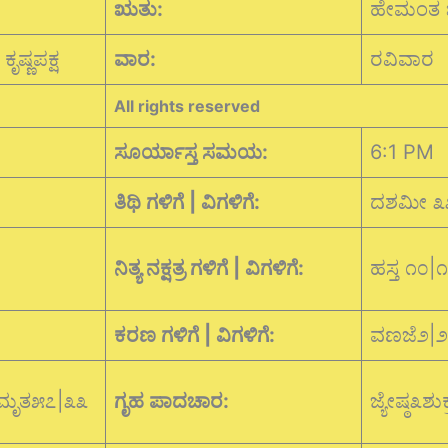
ಋತು:
ಹೇಮಂತ
ಷ್ಣಪಕ್ಷ
ವಾರ:
ರವಿವಾರ
All rights reserved
ಸೂರ್ಯಾಸ್ತ ಸಮಯ:
6:1 PM
ತಿಥಿ ಗಳಿಗೆ | ವಿಗಳಿಗೆ:
ದಶಮೀ ೩
ನಿತ್ಯ ನಕ್ಷತ್ರ ಗಳಿಗೆ | ವಿಗಳಿಗೆ:
ಹಸ್ತ ೧೦|
ಕರಣ ಗಳಿಗೆ | ವಿಗಳಿಗೆ:
ವಣಜೆ೨|
 ಅಮೃತ೫೭|೩೩
ಗೃಹ ಪಾದಚಾರ:
ಜ್ಯೇಷ್ಠ೩ಶು