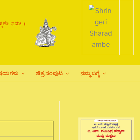
ಿಷಯಗಳು
ಚಿತ್ರ ಸಂಪುಟ
ನಮ್ಮ ಬಗ್ಗೆ