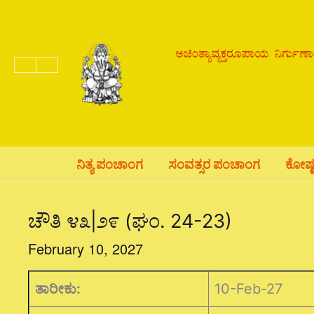
Skip
to
content
ನಿತ್ಯ ಪಂಚಾಂಗ
ಸಂವತ್ಸರ ಪಂಚಾಂಗ
ಕೋಷ್
ಚೌತಿ ೪೩|೨೯ (ಘಂ. 24-23)
February 10, 2027
ತಾರೀಕು:
10-Feb-27