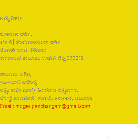
ನಮ್ಮ ವಿಳಾಸ :
ಜನಾರ್ದನ ಅಡಿಗ,
s/o ದಿ| ಶಂಕರನಾರಾಯಣ ಅಡಿಗ
ಮೊಗೇರಿ ಅಂಚೆ: ಕೆರೆಗಾಲು
ಕುಂದಾಪುರ ತಾಲೂಕು, ಉಡುಪಿ ಜಿಲ್ಲೆ 576219
ಅನುಪಮ ಅಡಿಗ,
೧೭-೧೩೧ಬಿ ಅಚಿಂತ್ಯ,
ಲಕ್ಷ್ಮೀ ಕಾಫೀ ವೊರ್ಕ್ಸ್ ಹಿಂದುಗಡೆ ಲಕ್ಷ್ಮೀನಗರ,
ಪೊಸ್ಟ್: ಕೊಡವೂರು, ಉಡುಪಿ, ಕರ್ನಾಟಕ, ೫೭೬೧೦೬
Email: mogeripanchangam@gmail.com