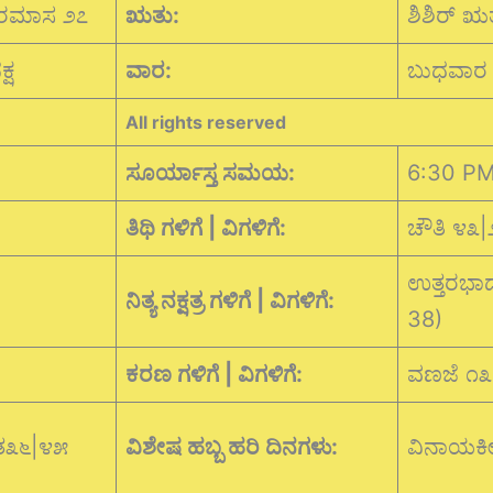
ರಮಾಸ ೨೭
ಋತು:
ಶಿಶಿರ್ ಋ
್ಷ
ವಾರ:
ಬುಧವಾರ
All rights reserved
ಸೂರ್ಯಾಸ್ತ ಸಮಯ:
6:30 P
ತಿಥಿ ಗಳಿಗೆ | ವಿಗಳಿಗೆ:
ಚೌತಿ ೪೩
ಉತ್ತರಭಾದ
ನಿತ್ಯ ನಕ್ಷತ್ರ ಗಳಿಗೆ | ವಿಗಳಿಗೆ:
38)
ಕರಣ ಗಳಿಗೆ | ವಿಗಳಿಗೆ:
ವಣಜೆ ೧೩
ತ೩೬|೪೫
ವಿಶೇಷ ಹಬ್ಬ ಹರಿ ದಿನಗಳು:
ವಿನಾಯಕ