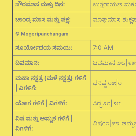
ಸೌರಮಾಸ ಮತ್ತು ದಿನ:
ಉತ್ತರಾಯಣ ಮಕ
ಚಾಂದ್ರ ಮಾಸ ಮತ್ತು ಪಕ್ಷ:
ಮಾಘಮಾಸ ಶುಕ್ಲಪಕ
© Mogeripanchangam
ಸೂರ್ಯೋದಯ ಸಮಯ:
7:0 AM
ದಿವಮಾನ:
ದಿವಮಾನ ೨೮|೪೫
ಮಹಾ ನಕ್ಷತ್ರ (ಮಳೆ ನಕ್ಷತ್ರ) ಗಳಿಗೆ
ಧನಿಷ್ಠ ೧೫|೧
| ವಿಗಳಿಗೆ:
ಯೋಗ ಗಳಿಗೆ | ವಿಗಳಿಗೆ:
ಸಿದ್ಧ ೩೧|೨೮
ವಿಷ ಮತ್ತು ಅಮೃತ ಗಳಿಗೆ |
ವಿಷ೧೧|೫೪ ಅಮೃ
ವಿಗಳಿಗೆ: