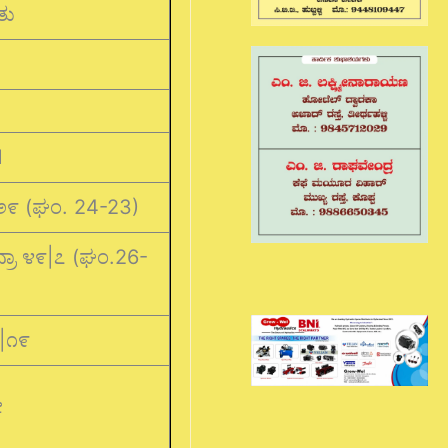
ತು
M
|೨೯ (ಘಂ. 24-23)
್ರಾ ೪೯|೭ (ಘಂ.26-
|೧೯
ೀ