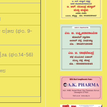
M
ೀ ೮|೫೮ (ಘಂ. 9-
೨೩ (ಘಂ.14-56)
|೫೮