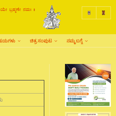
ಿಷಯಗಳು
ಚಿತ್ರ ಸಂಪುಟ
ನಮ್ಮ ಬಗ್ಗೆ
ು