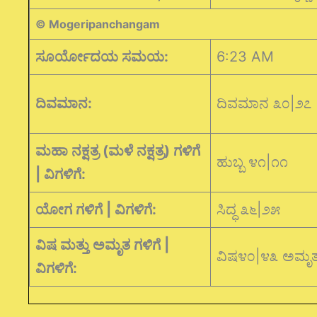
© Mogeripanchangam
ಸೂರ್ಯೋದಯ ಸಮಯ:
6:23 AM
ದಿವಮಾನ:
ದಿವಮಾನ ೩೦|೨೭
ಮಹಾ ನಕ್ಷತ್ರ (ಮಳೆ ನಕ್ಷತ್ರ) ಗಳಿಗೆ
ಹುಬ್ಬ ೪೧|೧೧
| ವಿಗಳಿಗೆ:
ಯೋಗ ಗಳಿಗೆ | ವಿಗಳಿಗೆ:
ಸಿದ್ಧ ೩೬|೨೫
ವಿಷ ಮತ್ತು ಅಮೃತ ಗಳಿಗೆ |
ವಿಷ೪೦|೪೩ ಅಮೃ
ವಿಗಳಿಗೆ: