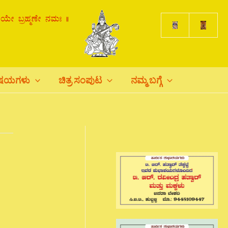
ಿಷಯಗಳು
ಚಿತ್ರ ಸಂಪುಟ
ನಮ್ಮ ಬಗ್ಗೆ