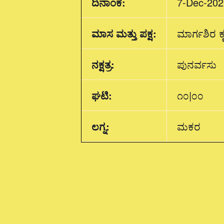
ದಿನಾಂಕ:
7-Dec-202
ಮಾಸ ಮತ್ತು ಪಕ್ಷ:
ಮಾರ್ಗಶಿರ ಕೃ
ನಕ್ಷತ್ರ:
ಪುನರ್ವಸು
ಘಟಿ:
೧೦|೦೦
ಲಗ್ನ:
ಮಕರ