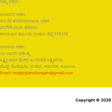
ನಮ್ಮ ವಿಳಾಸ :
ಜನಾರ್ದನ ಅಡಿಗ,
s/o ದಿ| ಶಂಕರನಾರಾಯಣ ಅಡಿಗ
ಮೊಗೇರಿ ಅಂಚೆ: ಕೆರೆಗಾಲು
ಕುಂದಾಪುರ ತಾಲೂಕು, ಉಡುಪಿ ಜಿಲ್ಲೆ 576219
ಅನುಪಮ ಅಡಿಗ,
೧೭-೧೩೧ಬಿ ಅಚಿಂತ್ಯ,
ಲಕ್ಷ್ಮೀ ಕಾಫೀ ವೊರ್ಕ್ಸ್ ಹಿಂದುಗಡೆ ಲಕ್ಷ್ಮೀನಗರ,
ಪೊಸ್ಟ್: ಕೊಡವೂರು, ಉಡುಪಿ, ಕರ್ನಾಟಕ, ೫೭೬೧೦೬
Email: mogeripanchangam@gmail.com
Copyright © 2026