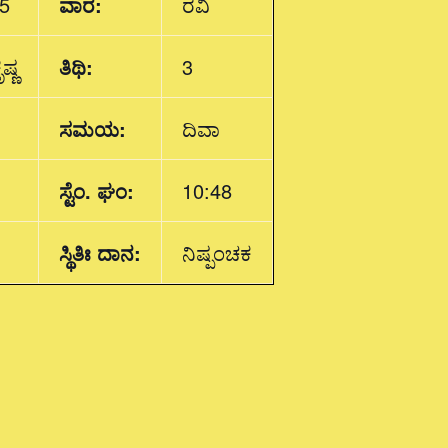
5
ವಾರ:
ರವಿ
ಷ್ಣ
ತಿಥಿ:
3
ಸಮಯ:
ದಿವಾ
ಸ್ಟೆಂ. ಘಂ:
10:48
ಸ್ಥಿತಿಃ ದಾನ:
ನಿಷ್ಪಂಚಕ