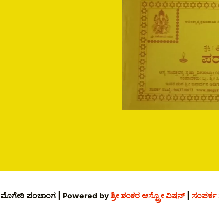
 ಮೊಗೇರಿ ಪಂಚಾಂಗ | Powered by
ಶ್ರೀ ಶಂಕರ ಆಸ್ಟ್ರೋ ವಿಷನ್
|
ಸಂಪರ್ಕ