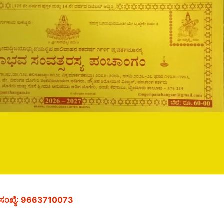
 ಸಂಖ್ಯೆ: 9663710073