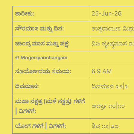
ತಾರೀಕು:
25-Jun-26
ಸೌರಮಾಸ ಮತ್ತು ದಿನ:
ಉತ್ತರಾಯಣ ಮಿಥ
ಚಾಂದ್ರ ಮಾಸ ಮತ್ತು ಪಕ್ಷ:
ನಿಜ ಜ್ಯೇಷ್ಠಮಾಸ ಶುಕ
© Mogeripanchangam
ಸೂರ್ಯೋದಯ ಸಮಯ:
6:9 AM
ದಿವಮಾನ:
ದಿವಮಾನ ೩೨|೩
ಮಹಾ ನಕ್ಷತ್ರ (ಮಳೆ ನಕ್ಷತ್ರ) ಗಳಿಗೆ
ಆರ್ದ್ರಾ ೧೦|೧೦
| ವಿಗಳಿಗೆ:
ಯೋಗ ಗಳಿಗೆ | ವಿಗಳಿಗೆ:
ಶಿವ ೧೭|೩೮