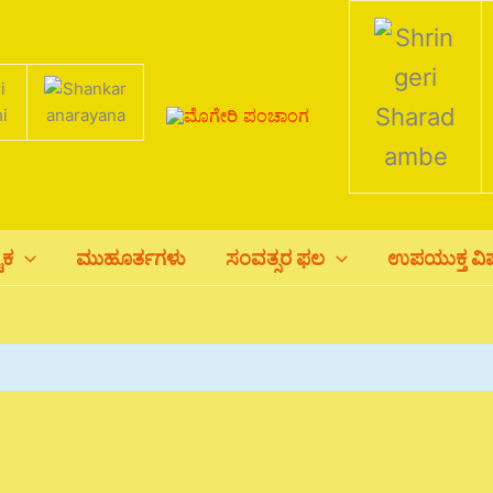
ಟಕ
ಮುಹೂರ್ತಗಳು
ಸಂವತ್ಸರ ಫಲ
ಉಪಯುಕ್ತ ವ