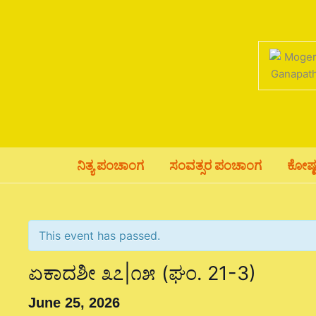
Skip
to
content
ನಿತ್ಯ ಪಂಚಾಂಗ
ಸಂವತ್ಸರ ಪಂಚಾಂಗ
ಕೋಷ್
This event has passed.
ಏಕಾದಶೀ ೩೭|೧೫ (ಘಂ. 21-3)
June 25, 2026