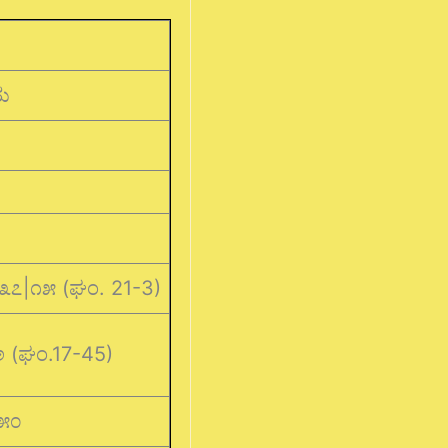
ತು
M
೩೭|೧೫ (ಘಂ. 21-3)
೯|೨ (ಘಂ.17-45)
೫೦