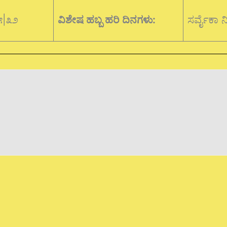
೫|೩೨
ವಿಶೇಷ ಹಬ್ಬ ಹರಿ ದಿನಗಳು:
ಸರ್ವೈಕಾ ನ