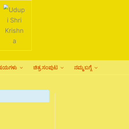
ಿಷಯಗಳು
ಚಿತ್ರ ಸಂಪುಟ
ನಮ್ಮ ಬಗ್ಗೆ