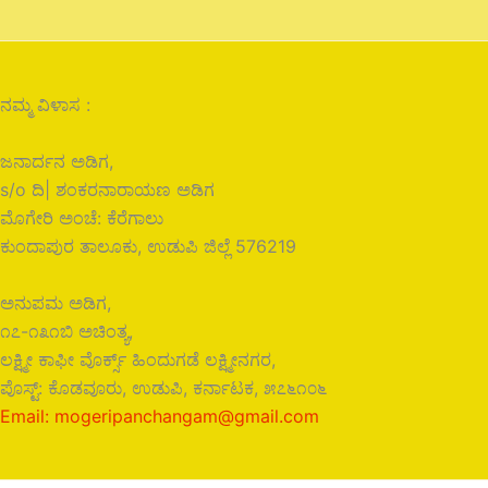
ನಮ್ಮ ವಿಳಾಸ :
ಜನಾರ್ದನ ಅಡಿಗ,
s/o ದಿ| ಶಂಕರನಾರಾಯಣ ಅಡಿಗ
ಮೊಗೇರಿ ಅಂಚೆ: ಕೆರೆಗಾಲು
ಕುಂದಾಪುರ ತಾಲೂಕು, ಉಡುಪಿ ಜಿಲ್ಲೆ 576219
ಅನುಪಮ ಅಡಿಗ,
೧೭-೧೩೧ಬಿ ಅಚಿಂತ್ಯ,
ಲಕ್ಷ್ಮೀ ಕಾಫೀ ವೊರ್ಕ್ಸ್ ಹಿಂದುಗಡೆ ಲಕ್ಷ್ಮೀನಗರ,
ಪೊಸ್ಟ್: ಕೊಡವೂರು, ಉಡುಪಿ, ಕರ್ನಾಟಕ, ೫೭೬೧೦೬
Email: mogeripanchangam@gmail.com