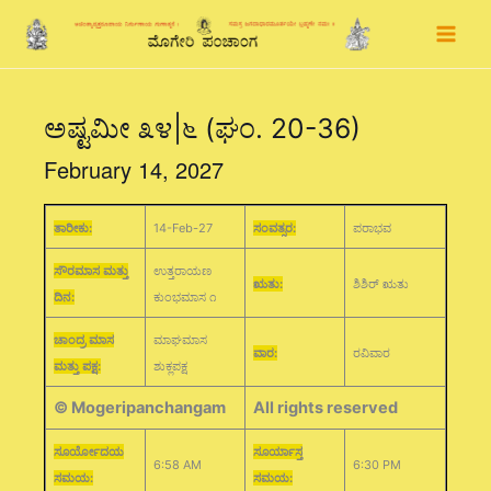
Skip
to
content
ಅಷ್ಟಮೀ ೩೪|೬ (ಘಂ. 20-36)
February 14, 2027
ತಾರೀಕು:
14-Feb-27
ಸಂವತ್ಸರ:
ಪರಾಭವ
ಸೌರಮಾಸ ಮತ್ತು
ಉತ್ತರಾಯಣ
ಋತು:
ಶಿಶಿರ್ ಋತು
ದಿನ:
ಕುಂಭಮಾಸ ೧
ಚಾಂದ್ರ ಮಾಸ
ಮಾಘಮಾಸ
ವಾರ:
ರವಿವಾರ
ಮತ್ತು ಪಕ್ಷ:
ಶುಕ್ಲಪಕ್ಷ
© Mogeripanchangam
All rights reserved
ಸೂರ್ಯೋದಯ
ಸೂರ್ಯಾಸ್ತ
6:58 AM
6:30 PM
ಸಮಯ:
ಸಮಯ: