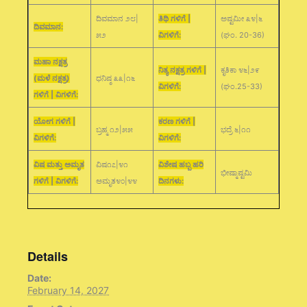
ದಿವಮಾನ ೨೮|
ತಿಥಿ ಗಳಿಗೆ |
ಅಷ್ಟಮೀ ೩೪|೬
ದಿವಮಾನ:
೫೨
ವಿಗಳಿಗೆ:
(ಘಂ. 20-36)
ಮಹಾ ನಕ್ಷತ್ರ
ನಿತ್ಯ ನಕ್ಷತ್ರ ಗಳಿಗೆ |
ಕೃತಿಕಾ ೪೬|೨೯
(ಮಳೆ ನಕ್ಷತ್ರ)
ಧನಿಷ್ಠ ೩೩|೧೬
ವಿಗಳಿಗೆ:
(ಘಂ.25-33)
ಗಳಿಗೆ | ವಿಗಳಿಗೆ:
ಯೋಗ ಗಳಿಗೆ |
ಕರಣ ಗಳಿಗೆ |
ಬ್ರಹ್ಮ ೧೨|೫೫
ಭದ್ರೆ ೬|೧೧
ವಿಗಳಿಗೆ:
ವಿಗಳಿಗೆ:
ವಿಷ ಮತ್ತು ಅಮೃತ
ವಿಷ೧೭|೪೧
ವಿಶೇಷ ಹಬ್ಬ ಹರಿ
ಭೀಷ್ಮಾಷ್ಟಮಿ
ಗಳಿಗೆ | ವಿಗಳಿಗೆ:
ಅಮೃತ೪೦|೪೪
ದಿನಗಳು:
Details
Date:
February 14, 2027