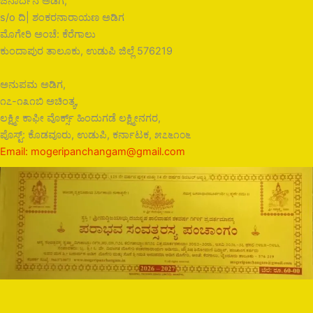
ಜನಾರ್ದನ ಅಡಿಗ,
s/o ದಿ| ಶಂಕರನಾರಾಯಣ ಅಡಿಗ
ಮೊಗೇರಿ ಅಂಚೆ: ಕೆರೆಗಾಲು
ಕುಂದಾಪುರ ತಾಲೂಕು, ಉಡುಪಿ ಜಿಲ್ಲೆ 576219
ಅನುಪಮ ಅಡಿಗ,
೧೭-೧೩೧ಬಿ ಅಚಿಂತ್ಯ,
ಲಕ್ಷ್ಮೀ ಕಾಫೀ ವೊರ್ಕ್ಸ್ ಹಿಂದುಗಡೆ ಲಕ್ಷ್ಮೀನಗರ,
ಪೊಸ್ಟ್: ಕೊಡವೂರು, ಉಡುಪಿ, ಕರ್ನಾಟಕ, ೫೭೬೧೦೬
Email: mogeripanchangam@gmail.com