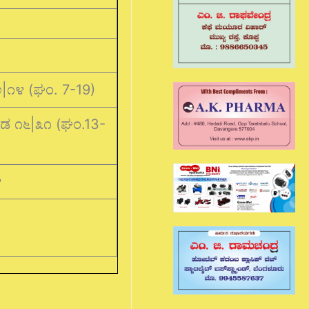
೨|೧೪ (ಘಂ. 7-19)
ಾಡ ೧೬|೩೧ (ಘಂ.13-
೪