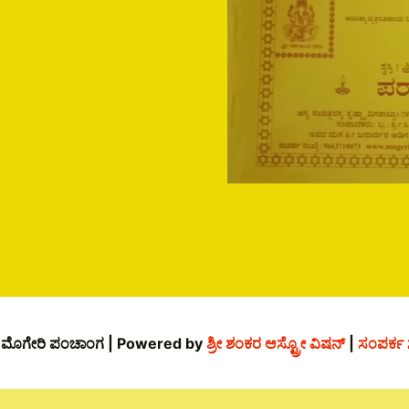
 ಮೊಗೇರಿ ಪಂಚಾಂಗ | Powered by
ಶ್ರೀ ಶಂಕರ ಆಸ್ಟ್ರೋ ವಿಷನ್
|
ಸಂಪರ್ಕ