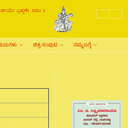
ಿಷಯಗಳು
ಚಿತ್ರ ಸಂಪುಟ
ನಮ್ಮ ಬಗ್ಗೆ
ರ