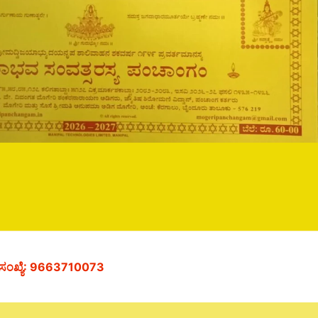
 ಸಂಖ್ಯೆ: 9663710073