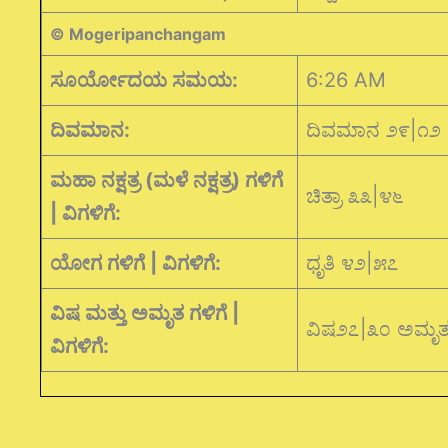
© Mogeripanchangam
ಸೂರ್ಯೋದಯ ಸಮಯ:
6:26 AM
ದಿವಮಾನ:
ದಿವಮಾನ ೨೯|೧೨
ಮಹಾ ನಕ್ಷತ್ರ (ಮಳೆ ನಕ್ಷತ್ರ) ಗಳಿಗೆ
ಚಿತ್ರಾ ೩೩|೪೬
| ವಿಗಳಿಗೆ:
ಯೋಗ ಗಳಿಗೆ | ವಿಗಳಿಗೆ:
ಧೃತಿ ೪೨|೫೭
ವಿಷ ಮತ್ತು ಅಮೃತ ಗಳಿಗೆ |
ವಿಷ೨೭|೩೦ ಅಮೃ
ವಿಗಳಿಗೆ: