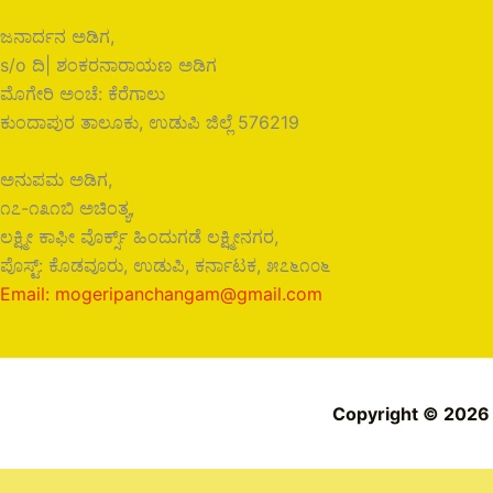
ಜನಾರ್ದನ ಅಡಿಗ,
s/o ದಿ| ಶಂಕರನಾರಾಯಣ ಅಡಿಗ
ಮೊಗೇರಿ ಅಂಚೆ: ಕೆರೆಗಾಲು
ಕುಂದಾಪುರ ತಾಲೂಕು, ಉಡುಪಿ ಜಿಲ್ಲೆ 576219
ಅನುಪಮ ಅಡಿಗ,
೧೭-೧೩೧ಬಿ ಅಚಿಂತ್ಯ,
ಲಕ್ಷ್ಮೀ ಕಾಫೀ ವೊರ್ಕ್ಸ್ ಹಿಂದುಗಡೆ ಲಕ್ಷ್ಮೀನಗರ,
ಪೊಸ್ಟ್: ಕೊಡವೂರು, ಉಡುಪಿ, ಕರ್ನಾಟಕ, ೫೭೬೧೦೬
Email: mogeripanchangam@gmail.com
Copyright © 2026
Need help? Our team is just a message away