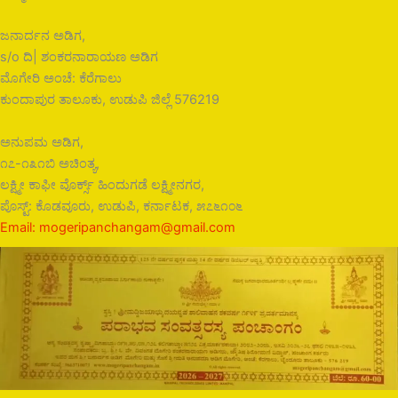
ಜನಾರ್ದನ ಅಡಿಗ,
s/o ದಿ| ಶಂಕರನಾರಾಯಣ ಅಡಿಗ
ಮೊಗೇರಿ ಅಂಚೆ: ಕೆರೆಗಾಲು
ಕುಂದಾಪುರ ತಾಲೂಕು, ಉಡುಪಿ ಜಿಲ್ಲೆ 576219
ಅನುಪಮ ಅಡಿಗ,
೧೭-೧೩೧ಬಿ ಅಚಿಂತ್ಯ,
ಲಕ್ಷ್ಮೀ ಕಾಫೀ ವೊರ್ಕ್ಸ್ ಹಿಂದುಗಡೆ ಲಕ್ಷ್ಮೀನಗರ,
ಪೊಸ್ಟ್: ಕೊಡವೂರು, ಉಡುಪಿ, ಕರ್ನಾಟಕ, ೫೭೬೧೦೬
Email: mogeripanchangam@gmail.com