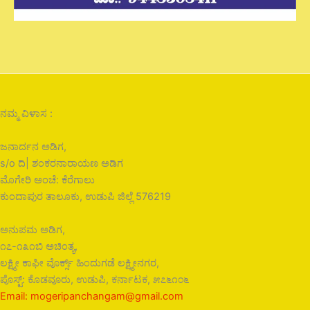
ನಮ್ಮ ವಿಳಾಸ :
ಜನಾರ್ದನ ಅಡಿಗ,
s/o ದಿ| ಶಂಕರನಾರಾಯಣ ಅಡಿಗ
ಮೊಗೇರಿ ಅಂಚೆ: ಕೆರೆಗಾಲು
ಕುಂದಾಪುರ ತಾಲೂಕು, ಉಡುಪಿ ಜಿಲ್ಲೆ 576219
ಅನುಪಮ ಅಡಿಗ,
೧೭-೧೩೧ಬಿ ಅಚಿಂತ್ಯ,
ಲಕ್ಷ್ಮೀ ಕಾಫೀ ವೊರ್ಕ್ಸ್ ಹಿಂದುಗಡೆ ಲಕ್ಷ್ಮೀನಗರ,
ಪೊಸ್ಟ್: ಕೊಡವೂರು, ಉಡುಪಿ, ಕರ್ನಾಟಕ, ೫೭೬೧೦೬
Email: mogeripanchangam@gmail.com