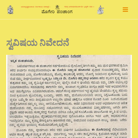
Skip
to
content
ಸ್ವವಿಷಯ ನಿವೇದನೆ