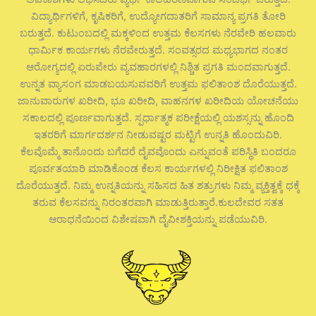
ವಿದ್ಯಾರ್ಥಿಗಳಿಗೆ, ಕೃಷಿಕರಿಗೆ, ಉದ್ಯೋಗದಾತರಿಗೆ ಸಾಮಾನ್ಯ ಪ್ರಗತಿ ತೋರಿ
ಬರುತ್ತದೆ. ಕುಟುಂಬದಲ್ಲಿ ಮಕ್ಕಳಿಂದ ಉತ್ತಮ ಕೆಲಸಗಳು ನೆರವೇರಿ ಹಲವಾರು
ಧಾರ್ಮಿಕ ಕಾರ್ಯಗಳು ನೆರವೇರುತ್ತದೆ. ಸಂವತ್ಸರದ ಮಧ್ಯಭಾಗದ ನಂತರ
ಆರೋಗ್ಯದಲ್ಲಿ ಏರುಪೇರು ವ್ಯವಹಾರಗಳಲ್ಲಿ ನಿಶ್ಚಿತ ಪ್ರಗತಿ ಮಂದವಾಗುತ್ತದೆ.
ಉನ್ನತ ವ್ಯಾಸಂಗ ಮಾಡಬಯಸುವವರಿಗೆ ಉತ್ತಮ ಫಲಿತಾಂಶ ದೊರೆಯುತ್ತದೆ.
ಜಾನುವಾರುಗಳ ಖರೀದಿ, ಭೂ ಖರೀದಿ, ವಾಹನಗಳ ಖರೀದಿಯ ಯೋಚನೆಯು
ಸಕಾಲದಲ್ಲಿ ಪೂರ್ಣವಾಗುತ್ತದೆ. ಸ್ಪರ್ಧಾತ್ಮಕ ಪರೀಕ್ಷೆಯಲ್ಲಿ ಯಶಸ್ಸನ್ನು ಹೊಂದಿ
ಇತರರಿಗೆ ಮಾರ್ಗದರ್ಶನ ನೀಡುವಷ್ಟರ ಮಟ್ಟಿಗೆ ಉನ್ನತಿ ಹೊಂದುವಿರಿ.
ಕೆಲವೊಮ್ಮೆ ತಾನೊಂದು ಬಗೆದರೆ ದೈವವೊಂದು ಎನ್ನುವಂತೆ ಪರಿಸ್ಥಿತಿ ಬಂದರೂ
ಪೂರ್ವತಯಾರಿ ಮಾಡಿಕೊಂಡ ಕೆಲಸ ಕಾರ್ಯಗಳಲ್ಲಿ ನಿರೀಕ್ಷಿತ ಫಲಿತಾಂಶ
ದೊರೆಯುತ್ತದೆ. ನಿಮ್ಮ ಉನ್ನತಿಯನ್ನು ಸಹಿಸದ ಹಿತ ಶತ್ರುಗಳು ನಿಮ್ಮ ವ್ಯಕ್ತಿತ್ವಕ್ಕೆ ಧಕ್ಕೆ
ತರುವ ಕೆಲಸವನ್ನು ನಿರಂತರವಾಗಿ ಮಾಡುತ್ತಿರುತ್ತಾರೆ.ಕುಲದೇವರ ಸತತ
ಆರಾಧನೆಯಿಂದ ವಿಶೇಷವಾಗಿ ದೈವೀಶಕ್ತಿಯನ್ನು ಪಡೆಯುವಿರಿ.