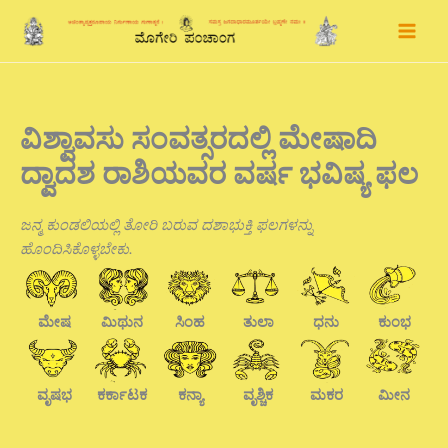
Skip
to
content
ವಿಶ್ವಾವಸು ಸಂವತ್ಸರದಲ್ಲಿ ಮೇಷಾದಿ
ದ್ವಾದಶ ರಾಶಿಯವರ ವರ್ಷ ಭವಿಷ್ಯ ಫಲ
ಜನ್ಮ ಕುಂಡಲಿಯಲ್ಲಿ ತೋರಿ ಬರುವ ದಶಾಭುಕ್ತಿ ಫಲಗಳನ್ನು
ಹೊಂದಿಸಿಕೊಳ್ಳಬೇಕು.
ಮೇಷ
ಮಿಥುನ
ಸಿಂಹ
ತುಲಾ
ಧನು
ಕುಂಭ
ವೃಷಭ
ಕರ್ಕಾಟಕ
ಕನ್ಯಾ
ವೃಶ್ಚಿಕ
ಮಕರ
ಮೀನ