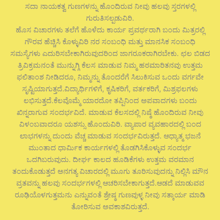
ಸದಾ ನಾಯಕತ್ವ ಗುಣಗಳನ್ನು ಹೊಂದಿರುವ ನೀವು ಹಲವು ಸ್ತರಗಳಲ್ಲಿ
ಗುರುತಿಸಲ್ಪಡುವಿರಿ.
ಹೊಸ ವಿಚಾರಗಳು ತಲೆಗೆ ಹೊಳೆದು ಕಾರ್ಯ ಪ್ರವರ್ಥರಾಗಿ ಬಂದು ಮಿತ್ರರಲ್ಲಿ
ಗೌರವ ಹೆಚ್ಚಿಸಿ ಕೊಳ್ಳುವಿರಿ ನರ ಸಂಬಂಧಿ ಮತ್ತು ಮಾನಸಿಕ ಸಂಬಂಧಿ
ಸಮಸ್ಯೆಗಳು ಎದುರಿಸಬೇಕಾಗಿರುವುದರಿಂದ ಜಾಗರೂಕರಾಗಿರಬೇಕು. ಛಲ ಬಿಡದ
ತ್ರಿವಿಕ್ರಮನಂತೆ ಮುನ್ನುಗ್ಗಿ ಕೆಲಸ ಮಾಡುವ ನಿಮ್ಮ ಹಠಮಾರಿತನವು ಉತ್ತಮ
ಫಲಿತಾಂಶ ನೀಡಿದರೂ, ನಿಮ್ಮನ್ನು ತೊಂದರೆಗೆ ಸಿಲುಕಿಸುವ ಒಂದು ವರ್ಗವೇ
ಸೃಷ್ಟಿಯಾಗುತ್ತದೆ.ವಿದ್ಯಾರ್ಥಿಗಳಿಗೆ, ಕೃಷಿಕರಿಗೆ, ವರ್ತಕರಿಗೆ, ಮಿಶ್ರಫಲಗಳು
ಲಭಿಸುತ್ತದೆ.ಕೆಲವೊಮ್ಮೆ ಯಾರದೋ ತಪ್ಪಿನಿಂದ ಅಪವಾದಗಳು ಬಂದು
ಖಿನ್ನರಾಗುವ ಸಂದರ್ಭವಿದೆ. ಮಾಡುವ ಕೆಲಸದಲ್ಲಿ ನಿಷ್ಠೆ ಹೊಂದಿರುವ ನೀವು
ವಿಳಂಬವಾದರೂ ಯಶಸ್ಸು ಹೊಂದುವಿರಿ. ವ್ಯಾಪಾರ ವ್ಯವಹಾರದಲ್ಲಿ ಬಂದ
ಲಾಭಗಳನ್ನು ದುಂದು ವೆಚ್ಚ ಮಾಡುವ ಸಂದರ್ಭವಿರುತ್ತದೆ. ಆಧ್ಯಾತ್ಮ ಭಜನೆ
ಮುಂತಾದ ಧಾರ್ಮಿಕ ಕಾರ್ಯಗಳಲ್ಲಿ ತೊಡಗಿಸಿಕೊಳ್ಳುವ ಸಂದರ್ಭ
ಒದಗಿಬರುವುದು. ದೀರ್ಘ ಕಾಲದ ಹೂಡಿಕೆಗಳು ಉತ್ತಮ ವರಮಾನ
ತಂದುಕೊಡುತ್ತದೆ ಅನಗತ್ಯ ವಿಚಾರದಲ್ಲಿ ಮೂಗು ತೂರಿಸುವುದನ್ನು ನಿಲ್ಲಿಸಿ ಮೌನ
ವ್ರತವನ್ನು ಹಲವು ಸಂದರ್ಭಗಳಲ್ಲಿ ಆಚರಿಸಬೇಕಾಗುತ್ತದೆ.ಆಡದೆ ಮಾಡುವವ
ರೂಢಿಯೊಳಗುತ್ತಮನು ಎನ್ನುವಂತೆ ಶ್ರೇಷ್ಠ ಗುಣವುಳ್ಳ ನೀವು ಸತ್ಕಾರ್ಯ ಮಾಡಿ
ತೋರಿಸುವ ಅವಕಾಶವಿರುತ್ತದೆ.