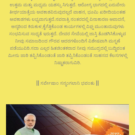
ಉತ್ತಮ ಮತ್ತು ಮಧ್ಯಮ ಯಶಸ್ಸು ಸಿಗುತ್ತದೆ. ಆರೋಗ್ಯ ಭಾಗದಲ್ಲಿ ಏರುಪೇರು
ತೀರ್ಥಯಾತ್ರೆಯ ಅವಕಾಶವಿರುವುದಲ್ಲದೆ ವಾಹನ, ಭೂಮಿ ಖರೀದಿಯಂತಹ
ಅವಕಾಶಗಳು ಲಭ್ಯವಾಗುತ್ತದೆ.ನವರಾತ್ರಿ ನಂತರದಲ್ಲಿ ವಿನಾಕಾರಣ ಆಪಾದನೆ,
ಅನ್ಯರಿಂದ ಕಿರುಕುಳ,ಕೈಗೆತ್ತಿಕೊಂಡ ಕಾರ್ಯಗಳಲ್ಲಿ ವಿಘ್ನ ಮುಂತಾದುವುಗಳು
ಸಂಭವಿಸುವ ಸಾಧ್ಯತೆ ಇರುತ್ತದೆ. ದೇವರ ಸೇವೆಯಲ್ಲಿ ಜಾಸ್ತಿ ತೊಡಗಿಸಿಕೊಳ್ಳುವ
ನೀವು ಸಮಾಜದಿಂದ ಗೌರವ ಆದರಗಳೊಂದಿಗೆ ವಿಶೇಷವಾಗಿ ಮನ್ನಣೆ
ಪಡೆಯುವಿರಿ.ಸದಾ ಎಲ್ಲರ ಹಿತಚಿಂತಕರಾದ ನೀವು ಸಮುದ್ರದಲ್ಲಿ ಬುದ್ದಿವಂತ
ಮೀನು ಜಾರಿ ತಪ್ಪಿಸಿಕೊಂಡಂತೆ ಜಾರಿ ತಪ್ಪಿಸಿಕೊಂಡಂತೆ ಸಾಹಸದ ಕೆಲಸಗಳಲ್ಲಿ
ನಿಷ್ಣಾತರಾಗುವಿರಿ.
||
ಸರ್ವೇಷಾಂ ಸನ್ಮಂಗಲಾನಿ ಭವಂತು
||