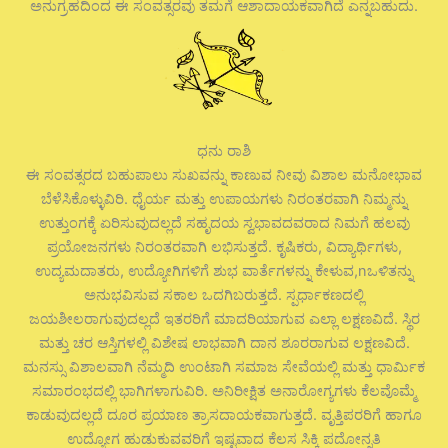
ಅನುಗ್ರಹದಿಂದ ಈ ಸಂವತ್ಸರವು ತಮಗೆ ಆಶಾದಾಯಕವಾಗಿದೆ ಎನ್ನಬಹುದು.
ಧನು ರಾಶಿ
ಈ ಸಂವತ್ಸರದ ಬಹುಪಾಲು ಸುಖವನ್ನು ಕಾಣುವ ನೀವು ವಿಶಾಲ ಮನೋಭಾವ
ಬೆಳೆಸಿಕೊಳ್ಳುವಿರಿ. ಧೈರ್ಯ ಮತ್ತು ಉಪಾಯಗಳು ನಿರಂತರವಾಗಿ ನಿಮ್ಮನ್ನು
ಉತ್ತುಂಗಕ್ಕೆ ಏರಿಸುವುದಲ್ಲದೆ ಸಹೃದಯ ಸ್ವಭಾವದವರಾದ ನಿಮಗೆ ಹಲವು
ಪ್ರಯೋಜನಗಳು ನಿರಂತರವಾಗಿ ಲಭಿಸುತ್ತದೆ. ಕೃಷಿಕರು, ವಿದ್ಯಾರ್ಥಿಗಳು,
ಉದ್ಯಮದಾತರು, ಉದ್ಯೋಗಿಗಳಿಗೆ ಶುಭ ವಾರ್ತೆಗಳನ್ನು ಕೇಳುವ,nಒಳಿತನ್ನು
ಅನುಭವಿಸುವ ಸಕಾಲ ಒದಗಿಬರುತ್ತದೆ. ಸ್ಪರ್ಧಾಕಣದಲ್ಲಿ
ಜಯಶೀಲರಾಗುವುದಲ್ಲದೆ ಇತರರಿಗೆ ಮಾದರಿಯಾಗುವ ಎಲ್ಲಾ ಲಕ್ಷಣವಿದೆ. ಸ್ಥಿರ
ಮತ್ತು ಚರ ಆಸ್ತಿಗಳಲ್ಲಿ ವಿಶೇಷ ಲಾಭವಾಗಿ ದಾನ ಶೂರರಾಗುವ ಲಕ್ಷಣವಿದೆ.
ಮನಸ್ಸು ವಿಶಾಲವಾಗಿ ನೆಮ್ಮದಿ ಉಂಟಾಗಿ ಸಮಾಜ ಸೇವೆಯಲ್ಲಿ ಮತ್ತು ಧಾರ್ಮಿಕ
ಸಮಾರಂಭದಲ್ಲಿ ಭಾಗಿಗಳಾಗುವಿರಿ. ಅನಿರೀಕ್ಷಿತ ಅನಾರೋಗ್ಯಗಳು ಕೆಲವೊಮ್ಮೆ
ಕಾಡುವುದಲ್ಲದೆ ದೂರ ಪ್ರಯಾಣ ತ್ರಾಸದಾಯಕವಾಗುತ್ತದೆ. ವೃತ್ತಿಪರರಿಗೆ ಹಾಗೂ
ಉದ್ಯೋಗ ಹುಡುಕುವವರಿಗೆ ಇಷ್ಟವಾದ ಕೆಲಸ ಸಿಕ್ಕಿ ಪದೋನ್ನತಿ