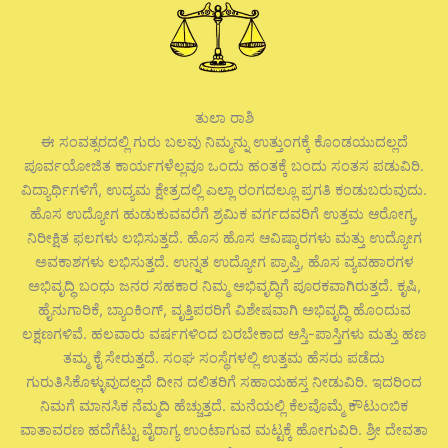
ತುಲಾ ರಾಶಿ
ಈ ಸಂವತ್ಸರದಲ್ಲಿ ಗುರು ಬಲವು ನಿಮ್ಮನ್ನು ಉತ್ತುಂಗಕ್ಕೆ ಕೊಂಡಯುದಲ್ಲದೆ
ಪೂರ್ವಯೋಜಿತ ಕಾರ್ಯಗಳೆಲ್ಲವೂ ಒಂದು ಹಂತಕ್ಕೆ ಬಂದು ಸಂತಸ ಪಡುವಿರಿ.
ವಿದ್ಯಾರ್ಥಿಗಳಿಗೆ, ಉದ್ಯಮ ಕ್ಷೇತ್ರದಲ್ಲಿ ಎಲ್ಲಾ ರಂಗದಲ್ಲೂ ಪ್ರಗತಿ ಕಂಡುಬರುವುದು.
ಹೊಸ ಉದ್ಯೋಗ ಹುಡುಕುವವರೆಗೆ ಶ್ರಮಿಕ ವರ್ಗದವರಿಗೆ ಉತ್ತಮ ಆರೋಗ್ಯ,
ನಿರೀಕ್ಷಿತ ಫಲಗಳು ಲಭಿಸುತ್ತದೆ. ಹೊಸ ಹೊಸ ಆವಿಷ್ಕಾರಗಳು ಮತ್ತು ಉದ್ಯೋಗ
ಅವಕಾಶಗಳು ಲಭಿಸುತ್ತದೆ. ಉನ್ನತ ಉದ್ಯೋಗ ಪ್ರಾಪ್ತಿ, ಹೊಸ ವ್ಯವಹಾರಗಳ
ಅಭಿವೃದ್ಧಿ ಬಂಧು ಜನರ ಸಹಕಾರ ನಿಮ್ಮ ಅಭಿವೃದ್ಧಿಗೆ ಪೂರಕವಾಗಿರುತ್ತದೆ. ಕೃಷಿ,
ಹೈನುಗಾರಿಕೆ, ಬ್ಯಾಂಕಿಂಗ್, ವೃತ್ತಿಪರರಿಗೆ ವಿಶೇಷವಾಗಿ ಅಭಿವೃದ್ಧಿ ಹೊಂದುವ
ಲಕ್ಷಣಗಳಿವೆ. ಹಲವಾರು ವರ್ಷಗಳಿಂದ ಬರಬೇಕಾದ ಆಸ್ತಿ-ಪಾಸ್ತಿಗಳು ಮತ್ತು ಹಣ
ತಮ್ಮ ಕೈ ಸೇರುತ್ತದೆ. ಸಂಘ ಸಂಸ್ಥೆಗಳಲ್ಲಿ ಉತ್ತಮ ಹೆಸರು ಪಡೆದು
ಗುರುತಿಸಿಕೊಳ್ಳುವುದಲ್ಲದೆ ದೀನ ದಲಿತರಿಗೆ ಸಹಾಯಹಸ್ತ ನೀಡುವಿರಿ. ಇದರಿಂದ
ನಿಮಗೆ ಮಾನಸಿಕ ನೆಮ್ಮದಿ ಹೆಚ್ಚುತ್ತದೆ. ಮನೆಯಲ್ಲಿ ಕೆಲವೊಮ್ಮೆ ಕೌಟುಂಬಿಕ
ವಾತಾವರಣ ಹದೆಗೆಟ್ಟು ವೈರಾಗ್ಯ ಉಂಟಾಗುವ ಮಟ್ಟಕ್ಕೆ ಹೋಗುವಿರಿ. ಶ್ರೀ ದೇವತಾ