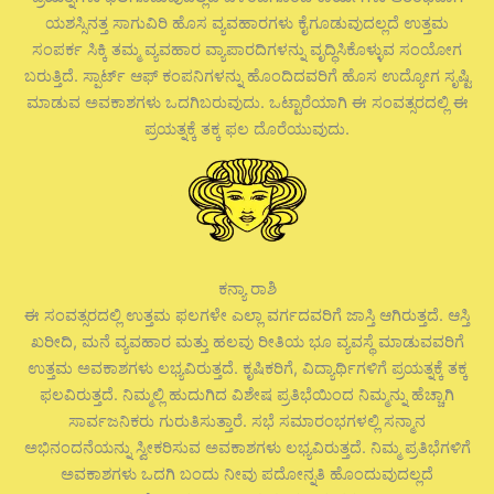
ಯಶಸ್ಸಿನತ್ತ ಸಾಗುವಿರಿ ಹೊಸ ವ್ಯವಹಾರಗಳು ಕೈಗೂಡುವುದಲ್ಲದೆ ಉತ್ತಮ
ಸಂಪರ್ಕ ಸಿಕ್ಕಿ ತಮ್ಮ ವ್ಯವಹಾರ ವ್ಯಾಪಾರದಿಗಳನ್ನು ವೃದ್ಧಿಸಿಕೊಳ್ಳುವ ಸಂಯೋಗ
ಬರುತ್ತಿದೆ. ಸ್ಪಾರ್ಟ್ ಆಫ್ ಕಂಪನಿಗಳನ್ನು ಹೊಂದಿದವರಿಗೆ ಹೊಸ ಉದ್ಯೋಗ ಸೃಷ್ಟಿ
ಮಾಡುವ ಅವಕಾಶಗಳು ಒದಗಿಬರುವುದು. ಒಟ್ಟಾರೆಯಾಗಿ ಈ ಸಂವತ್ಸರದಲ್ಲಿ ಈ
ಪ್ರಯತ್ನಕ್ಕೆ ತಕ್ಕ ಫಲ ದೊರೆಯುವುದು.
ಕನ್ಯಾ ರಾಶಿ
ಈ ಸಂವತ್ಸರದಲ್ಲಿ ಉತ್ತಮ ಫಲಗಳೇ ಎಲ್ಲಾ ವರ್ಗದವರಿಗೆ ಜಾಸ್ತಿ ಆಗಿರುತ್ತದೆ. ಆಸ್ತಿ
ಖರೀದಿ, ಮನೆ ವ್ಯವಹಾರ ಮತ್ತು ಹಲವು ರೀತಿಯ ಭೂ ವ್ಯವಸ್ಥೆ ಮಾಡುವವರಿಗೆ
ಉತ್ತಮ ಅವಕಾಶಗಳು ಲಭ್ಯವಿರುತ್ತದೆ. ಕೃಷಿಕರಿಗೆ, ವಿದ್ಯಾರ್ಥಿಗಳಿಗೆ ಪ್ರಯತ್ನಕ್ಕೆ ತಕ್ಕ
ಫಲವಿರುತ್ತದೆ. ನಿಮ್ಮಲ್ಲಿ ಹುದುಗಿದ ವಿಶೇಷ ಪ್ರತಿಭೆಯಿಂದ ನಿಮ್ಮನ್ನು ಹೆಚ್ಚಾಗಿ
ಸಾರ್ವಜನಿಕರು ಗುರುತಿಸುತ್ತಾರೆ. ಸಭೆ ಸಮಾರಂಭಗಳಲ್ಲಿ ಸನ್ಮಾನ
ಅಭಿನಂದನೆಯನ್ನು ಸ್ವೀಕರಿಸುವ ಅವಕಾಶಗಳು ಲಭ್ಯವಿರುತ್ತದೆ. ನಿಮ್ಮ ಪ್ರತಿಭೆಗಳಿಗೆ
ಅವಕಾಶಗಳು ಒದಗಿ ಬಂದು ನೀವು ಪದೋನ್ನತಿ ಹೊಂದುವುದಲ್ಲದೆ