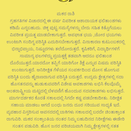
ಮಕರ ರಾಶಿ
ಗ್ರಹಗತಿಗಳ ವಿಚಾರದಲ್ಲಿ ಈ ವರ್ಷ ವಿಪರೀತ ಆಶಾದಾಯಕ ಫಲಿತಾಂಶಗಳು
ಕಡಿಮೆ ಎನ್ನಬಹುದು. ಚಿಕ್ಕ ಪುಟ್ಟ ಸಮಸ್ಯೆಗಳನ್ನು ಬೇರು ಸಹಿತ ಕಿತ್ತೊಗೆಯಲು
ವಿಪರೀತ ಪ್ರಯತ್ನ ಮಾಡಬೇಕಾಗುತ್ತದೆ. ಅಪಘಾತ ಭಯ ,ಚೋರ ಭಯಗಳು
ಉಂಟಾಗಿ ಸಂದಿಗ್ಧ ಪರಿಸ್ಥಿತಿ ಎದುರಿಸಬೇಕಾಗುತ್ತದೆ. ವಿನಾಕಾರಣ ಕುಟುಂಬಕರಲ್ಲಿ
ಭಿನ್ನಾಭಿಪ್ರಾಯ, ನಿಷ್ಟೂರಗಳು ತಲೆದೋರುತ್ತದೆ. ಕೃಷಿಕರಿಗೆ, ವಿದ್ಯಾರ್ಥಿಗಳಿಗೆ
ಸಾಮಾನ್ಯ ಫಲಗಳಿದ್ದು ಪ್ರಯತ್ನಕ್ಕೆ ತಡವಾಗಿ ಆದರೂ ಫಲಿತಾಂಶ
ದೊರೆಯುತ್ತದೆ.ಯಾರದೋ ತಪ್ಪಿಗೆ ಯಾರಿಗೋ ಶಿಕ್ಷೆ ಎನ್ನುವ ವಿಷಮ ಪರಿಸ್ಥಿತಿ
ಉಂಟಾಗುತ್ತದೆ. ಅನಿರೀಕ್ಷಿತ ಗೆಳೆಯರ ಸಂಪರ್ಕದಿಂದ ಮೋಸ ಹೋಗುವ
ಪರಿಸ್ಥಿತಿ ಬಂದು ಹೈರಾಣರಾಗುವ ಪರಿಸ್ಥಿತಿ ಬರುತ್ತದೆ. ಉದ್ಯಮ ಕ್ಷೇತ್ರಗಳಲ್ಲಿ ಸದಾ
ಹೊಸತನವನ್ನು ಹುಡುಕುವವರಿಗೆ ವಿಶೇಷ ಅವಕಾಶಗಳು ಲಭಿಸಿ ಕೆಲವೊಮ್ಮೆ
ಅಂತರಾಷ್ಟ್ರೀಯ ಮಟ್ಟದಲ್ಲಿ ಬೆಳವಣಿಗೆ ಹೊಂದುವ ಸದವಕಾಶಗಳು ಲಭಿಸುತ್ತದೆ.
ಮಾರ್ಗದರ್ಶಕರ ಕೊರತೆ ಸಕಾಲದಲ್ಲಿ ಸಿಗದೇ ಕಷ್ಟ ಪಡಬೇಕಾದೀತು. ನಿರೀಕ್ಷಿತ
ಸಹಾಯ ಮಾಡಲು ಆಗದೆ ಬಂಧು ಜನರು ದೂರ ಸರಿಯುವ ಸಾಧ್ಯತೆ ಇದೆ.
ವ್ಯವಹಾರ ವಿಸ್ತರಿಸುವ ಅವಸರದಲ್ಲಿ ಬಾಕಿಗಳು ಸಕಾಲದಲ್ಲಿ ಬರದೇ ಚಿಂತಾಕ್ರಾಂತ
ರಾಗುವಿರಿ. ಮಕರ ಸಂಕ್ರಾಂತಿಯ ನಂತರ ನಿಮ್ಮ ಬಹುದಿನದ ನಿರೀಕ್ಷೆಗಳು ಈಡೇರಿ
ಸಂತಸ ಪಡುವಿರಿ. ಹೊಸ ಜನರ ಪರಿಚಯವಾಗಿ ನಿಮ್ಮ ಕ್ಷೇತ್ರಗಳಲ್ಲಿ ಸತತ