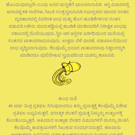
ಹೊಂದುವುದಲ್ಲದೇ ಬಂಧು ಜನರ ಮನ್ನಣೆಗೆ ಭಾಜನರಾಗುವಿರಿ. ಆಸ್ತಿ ವಿಚಾರದಲ್ಲಿ
ಅನಾವಶ್ಯ ಕತ ಗಾದೆಗಳು ಸಿಲುಕಿ ಸಂತ್ರಸ್ಥರಾಗುವಿರಿ.nಭಾದ್ರಪದ ಮಾಸದ ನಂತರ
ವ್ಯವಹಾರದಲ್ಲಿ ವಿಪರೀತ ಲಾಭ ಮತ್ತು ಹೊಸ ಹೂಡಿಕೆಗಳಿಂದ ಸಂತಸ
ಪಡುವಿರಿ.nಶೇರು ಮಾರುಕಟ್ಟೆಯಲ್ಲಿ ಹೂಡಿಕೆ ಮಾಡಿದವರಿಗೆ ನಿರೀಕ್ಷಿತ ಲಾಭವು
ಸಕಾಲದಲ್ಲಿ ದೊರೆಯುವುದು.ಸ್ಥಿರ-ಚರ ಆಸ್ತಿಗಳ ಖರೀದಿಯಿಂದ ಮನೆಯಲ್ಲಿ
ಸಂತಸದ ವಾತಾವರಣವಿರುವುದು. ಉತ್ತಮ ಬೆಳೆ ಧಾರಣೆ, ಪಶುಪಾಲನೆಯಿಂದ
ಲಾಭ ವೃದ್ಧಿಯಾಗುವುದು. ಕೆಲವೊಮ್ಮೆ ಭಯದ ವಾತಾವರಣವು ನಿಶ್ಚಲರನ್ನಾಗಿ
ಮಾಡಿದರೂ ಪುಟಿದೇಳುವ ಸ್ವಭಾವದಿಂದ ಯಶಸ್ಸು ಕಾಣುವಿರಿ.
ಕುಂಭ ರಾಶಿ
ಈ ವರ್ಷ ಮಿಶ್ರ ಪ್ರತಿಫಲ ಸಿಗುವುದಾದರೂ ತಮ್ಮ ಪ್ರಯತ್ನಕ್ಕೆ ಕೆಲವೊಮ್ಮೆ ವಿಶೇಷ
ಪ್ರತಿಫಲ ಲಭ್ಯವಿರುತ್ತದೆ. ಧನಾತ್ಮಕ ಚಿಂತನೆ ಪ್ರಯತ್ನ ನಿಮ್ಮನ್ನು ಉತ್ತುಂಗಕ್ಕೆ
ಕೊಂಡೊಯ್ಯುತ್ತದೆ. ಅತಿಯಾದ ಉತ್ಸಾಹ ಬೇಡದ ವಿಷಯಗಳಿಗೆ ಮನಸ್ಸು ಚಿಂತಿಸಿ
ಕೆಲವೊಮ್ಮೆ ತಾಪತ್ರಯಗಳಿಗೆ ಸಿಲುಕುವ ಸಂದರ್ಭವಿರುತ್ತದೆ. ಹಲವಾರು
ಅವಕಾಶಗಳು ಲಭಿಸಿದರು ವ್ಯರ್ಥ ಕಾಲಹರಣವಾಗುವ ಸಂದರ್ಭ ಬರುತ್ತದೆ.