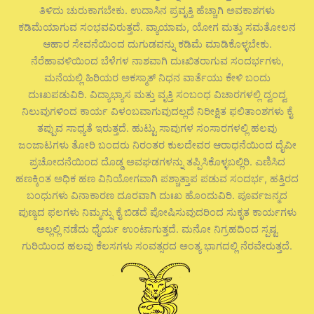
ತಿಳಿದು ಚುರುಕಾಗಬೇಕು. ಉದಾಸಿನ ಪ್ರವೃತ್ತಿ ಹೆಚ್ಚಾಗಿ ಅವಕಾಶಗಳು
ಕಡಿಮೆಯಾಗುವ ಸಂಭವವಿರುತ್ತದೆ. ವ್ಯಾಯಾಮ, ಯೋಗ ಮತ್ತು ಸಮತೋಲನ
ಆಹಾರ ಸೇವನೆಯಿಂದ ದುಗುಡವನ್ನು ಕಡಿಮೆ ಮಾಡಿಕೊಳ್ಳಬೇಕು.
ನೆರೆಹಾವಳಿಯಿಂದ ಬೆಳೆಗಳ ನಾಶವಾಗಿ ದುಃಖಿತರಾಗುವ ಸಂದರ್ಭಗಳು,
ಮನೆಯಲ್ಲಿ ಹಿರಿಯರ ಅಕಸ್ಮಾತ್ ನಿಧನ ವಾರ್ತೆಯು ಕೇಳಿ ಬಂದು
ದುಃಖಪಡುವಿರಿ. ವಿದ್ಯಾಭ್ಯಾಸ ಮತ್ತು ವೃತ್ತಿ ಸಂಬಂಧ ವಿಚಾರಗಳಲ್ಲಿ ದ್ವಂದ್ವ
ನಿಲುವುಗಳಿಂದ ಕಾರ್ಯ ವಿಳಂಬವಾಗುವುದಲ್ಲದೆ ನಿರೀಕ್ಷಿತ ಫಲಿತಾಂಶಗಳು ಕೈ
ತಪ್ಪುವ ಸಾಧ್ಯತೆ ಇರುತ್ತದೆ. ಹುಟ್ಟು ಸಾವುಗಳ ಸಂಸಾರಗಳಲ್ಲಿ ಹಲವು
ಜಂಜಾಟಗಳು ತೋರಿ ಬಂದರು ನಿರಂತರ ಕುಲದೇವರ ಆರಾಧನೆಯಿಂದ ದೈವೀ
ಪ್ರಚೋದನೆಯಿಂದ ದೊಡ್ಡ ಅವಘಡಗಳನ್ನು ತಪ್ಪಿಸಿಕೊಳ್ಳಬಲ್ಲಿರಿ. ಎಣಿಸಿದ
ಹಣಕ್ಕಿಂತ ಅಧಿಕ ಹಣ ವಿನಿಯೋಗವಾಗಿ ಪಶ್ಚಾತ್ತಾಪ ಪಡುವ ಸಂದರ್ಭ, ಹತ್ತಿರದ
ಬಂಧುಗಳು ವಿನಾಕಾರಣ ದೂರವಾಗಿ ದುಃಖ ಹೊಂದುವಿರಿ. ಪೂರ್ವಜನ್ಮದ
ಪುಣ್ಯದ ಫಲಗಳು ನಿಮ್ಮನ್ನು ಕೈ ಬಿಡದೆ ಪೋಷಿಸುವುದರಿಂದ ಸುಕೃತ ಕಾರ್ಯಗಳು
ಅಲ್ಲಲ್ಲಿ ನಡೆದು ಧೈರ್ಯ ಉಂಟಾಗುತ್ತದೆ. ಮನೋ ನಿಗ್ರಹದಿಂದ ಸ್ಪಷ್ಟ
ಗುರಿಯಿಂದ ಹಲವು ಕೆಲಸಗಳು ಸಂವತ್ಸರದ ಅಂತ್ಯ ಭಾಗದಲ್ಲಿ ನೆರವೇರುತ್ತದೆ.