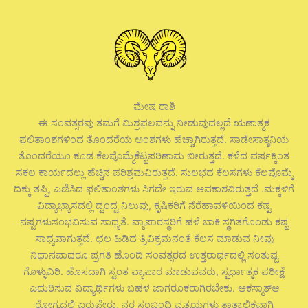
ಮೇಷ ರಾಶಿ
ಈ ಸಂವತ್ಸರವು ತಮಗೆ ಮಿಶ್ರಫಲವನ್ನು ನೀಡುವುದಲ್ಲದೆ ಋಣಾತ್ಮಕ
ಫಲಿತಾಂಶಗಳಿಂದ ತೊಂದರೆಯ ಅಂಶಗಳು ಹೆಚ್ಚಾಗಿರುತ್ತದೆ. ಸಾಡೇಸಾತ್ಶನಿಯ
ತೊಂದರೆಯೂ ಕೂಡ ಕೆಲವೊಮ್ಮೆಕೆಟ್ಟಪರಿಣಾಮ ಬೀರುತ್ತದೆ. ಕಳೆದ ವರ್ಷಕ್ಕಿಂತ
ಸಕಲ ಕಾರ್ಯದಲ್ಲು ಹೆಚ್ಚಿನ ಪರಿಶ್ರಮವಿರುತ್ತದೆ. ಸುಲಭದ ಕೆಲಸಗಳು ಕೆಲವೊಮ್ಮೆ
ದಿಕ್ಕು ತಪ್ಪಿ, ಎಣಿಸಿದ ಫಲಿತಾಂಶಗಳು ಸಿಗದೇ ಇರುವ ಅವಕಾಶವಿರುತ್ತದೆ .ಮಕ್ಕಳಿಗೆ
ವಿದ್ಯಾಭ್ಯಾಸದಲ್ಲಿ ದ್ವಂದ್ವ ನಿಲುವು, ಕೃಷಿಕರಿಗೆ ನೆರೆಹಾವಳಿಯಿಂದ ಕಷ್ಟ
ನಷ್ಟಗಳುಸಂಭವಿಸುವ ಸಾಧ್ಯತೆ. ವ್ಯಾಪಾರಸ್ಥರಿಗೆ ಹಳೆ ಬಾಕಿ ಸ್ಥಗಿತಗೊಂಡು ಕಷ್ಟ
ಸಾಧ್ಯವಾಗುತ್ತದೆ. ಛಲ ಹಿಡಿದ ತ್ರಿವಿಕ್ರಮನಂತೆ ಕೆಲಸ ಮಾಡುವ ನೀವು
ನಿಧಾನವಾದರೂ ಪ್ರಗತಿ ಹೊಂದಿ ಸಂವತ್ಸರದ ಉತ್ತರಾರ್ಧದಲ್ಲಿ ಸಂತುಷ್ಟ
ಗೊಳ್ಳುವಿರಿ. ಹೊಸದಾಗಿ ಸ್ವಂತ ವ್ಯಾಪಾರ ಮಾಡುವವರು, ಸ್ಪರ್ಧಾತ್ಮಕ ಪರೀಕ್ಷೆ
ಎದುರಿಸುವ ವಿದ್ಯಾರ್ಥಿಗಳು ಬಹಳ ಜಾಗರೂಕರಾಗಿರಬೇಕು. ಅಕಸ್ಮಾತ್ಆ
ರೋಗ್ಯದಲ್ಲಿ ಏರುಪೇರು, ನರ ಸಂಬಂಧಿ ವ್ಯತ್ಯಯಗಳು ತಾತ್ಕಾಲಿಕವಾಗಿ