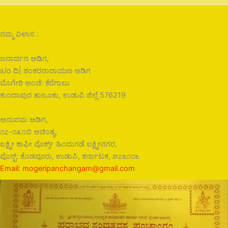
ನಮ್ಮ ವಿಳಾಸ :
ಜನಾರ್ದನ ಅಡಿಗ,
s/o ದಿ| ಶಂಕರನಾರಾಯಣ ಅಡಿಗ
ಮೊಗೇರಿ ಅಂಚೆ: ಕೆರೆಗಾಲು
ಕುಂದಾಪುರ ತಾಲೂಕು, ಉಡುಪಿ ಜಿಲ್ಲೆ 576219
ಅನುಪಮ ಅಡಿಗ,
೧೭-೧೩೧ಬಿ ಅಚಿಂತ್ಯ,
ಲಕ್ಷ್ಮೀ ಕಾಫೀ ವೊರ್ಕ್ಸ್ ಹಿಂದುಗಡೆ ಲಕ್ಷ್ಮೀನಗರ,
ಪೊಸ್ಟ್: ಕೊಡವೂರು, ಉಡುಪಿ, ಕರ್ನಾಟಕ, ೫೭೬೧೦೬
Email: mogeripanchangam@gmail.com