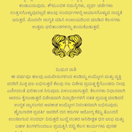
ಕಂಡುಬರುವುದು. ಕೌಟುಂಬಿಕ ಸಮಸ್ಯೆಗಳು, ವ್ಯರ್ಥ ಚರ್ಚೆಗಳು
ಸಂತ್ರಸಗೊಳ್ಳುವುದಲ್ಲದೆ ಹಲವು ಸಂದರ್ಭಗಳಲ್ಲಿ ಆಯಾಸಗೊಳ್ಳುವ ಸಾಧ್ಯತೆ
ಇರುತ್ತದೆ. ಮೊದಲೇ ಜಾಗೃತಿ ವಹಿಸಿ ಉಪಾಯದಿಂದ ಮಾಡಿದ ಕೆಲಸಗಳು
ಉತ್ತಮ ಫಲಿತಾಂಶಗಳನ್ನು ತಂದುಕೊಡುತ್ತದೆ.
ಮಿಥುನ ರಾಶಿ
ಈ ವರ್ಷವೂ ಹಲವು ಏರುಪೇರುಗಳಿಂದ ಕೂಡಿದ್ದು ಉದ್ಯೋಗ ಮತ್ತು ವೃತ್ತಿ
ಪರರಿಗೆ ಮಿಶ್ರ ಫಲ ಲಭಿಸುತ್ತದೆ ಕೆಲವು ಸಲ ವಿಶೇಷ ಪ್ರಯತ್ನ ಕೈಗೊಂಡರು ನೀವು
ಎಣಿಸದಂತೆ ಫಲಿತಾಂಶ ಸಿಗುವುದು ವಿಳಂಬವಾಗುತ್ತದೆ. ಕೆಲಸಗಳು ನಿಧಾನವಾಗಿ
ಆದರೂ ಕೈಗೂಡುತ್ತದೆ ವಿಶೇಷವಾಗಿ ವಿದ್ಯಾರ್ಥಿಗಳಿಗೆ ಸತತ ಪ್ರಯತ್ನ ಮಾಡಿದರೆ
ಉನ್ನತ ವ್ಯಾಸಂಗದ ಅವಕಾಶ ಉದ್ಯೋಗ ನಿರಂತರವಾಗಿ ಲಭಿಸುವುದು
ಹೈನುಗಾರಿಕ ಪ್ರವರ್ತಿ ಅವರಿಗೆ ದನ ಕರುಗಳ ಆರೋಗ್ಯ ಕೆಟ್ಟು ತೊಂದರೆ
ಉಂಟಾಗುವ ಸಂದರ್ಭ ವಿರುತ್ತದೆ ಜುಲೈ ನಂತರ ಅನಿರೀಕ್ಷಿತ ಧನ ಲಾಭ ಮತ್ತು
ಬಹಳ ತಿಂಗಳಿನಿಂದಲೂ ಪ್ರಯತ್ನಿಸಿ ಬಿಟ್ಟ ಕೆಲಸ ಕಾರ್ಯಗಳು ಪುನಹ