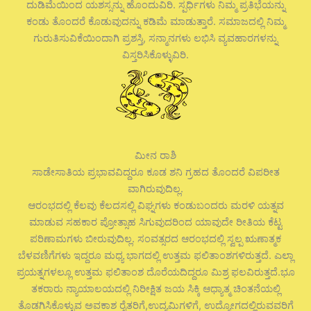
ದುಡಿಮೆಯಿಂದ ಯಶಸ್ಸನ್ನು ಹೊಂದುವಿರಿ. ಸ್ಪರ್ಧಿಗಳು ನಿಮ್ಮ ಪ್ರತಿಭೆಯನ್ನು
ಕಂಡು ತೊಂದರೆ ಕೊಡುವುದನ್ನು ಕಡಿಮೆ ಮಾಡುತ್ತಾರೆ. ಸಮಾಜದಲ್ಲಿ ನಿಮ್ಮ
ಗುರುತಿಸುವಿಕೆಯಿಂದಾಗಿ ಪ್ರಶಸ್ತಿ, ಸನ್ಮಾನಗಳು ಲಭಿಸಿ ವ್ಯವಹಾರಗಳನ್ನು
ವಿಸ್ತರಿಸಿಕೊಳ್ಳುವಿರಿ.
ಮೀನ ರಾಶಿ
ಸಾಡೇಸಾತಿಯ ಪ್ರಭಾವವಿದ್ದರೂ ಕೂಡ ಶನಿ ಗ್ರಹದ ತೊಂದರೆ ವಿಪರೀತ
ವಾಗಿರುವುದಿಲ್ಲ.
ಆರಂಭದಲ್ಲಿ ಕೆಲವು ಕೆಲದಸಲ್ಲಿ ವಿಘ್ನಗಳು ಕಂಡುಬಂದರು ಮರಳಿ ಯತ್ನವ
ಮಾಡುವ ಸಹಕಾರ ಪ್ರೋತ್ಸಾಹ ಸಿಗುವುದರಿಂದ ಯಾವುದೇ ರೀತಿಯ ಕೆಟ್ಟ
ಪರಿಣಾಮಗಳು ಬೀರುವುದಿಲ್ಲ. ಸಂವತ್ಸರದ ಆರಂಭದಲ್ಲಿ ಸ್ವಲ್ಪ ಋಣಾತ್ಮಕ
ಬೆಳವಣಿಗೆಗಳು ಇದ್ದರೂ ಮಧ್ಯ ಭಾಗದಲ್ಲಿ ಉತ್ತಮ ಫಲಿತಾಂಶಗಳಿರುತ್ತದೆ. ಎಲ್ಲಾ
ಪ್ರಯತ್ನಗಳಲ್ಲೂ ಉತ್ತಮ ಫಲಿತಾಂಶ ದೊರೆಯದಿದ್ದರೂ ಮಿಶ್ರ ಫಲವಿರುತ್ತದೆ.ಭೂ
ತಕರಾರು ನ್ಯಾಯಾಲಯದಲ್ಲಿ ನಿರೀಕ್ಷಿತ ಜಯ ಸಿಕ್ಕಿ ಆಧ್ಯಾತ್ಮ ಚಿಂತನೆಯಲ್ಲಿ
ತೊಡಗಿಸಿಕೊಳ್ಳುವ ಅವಕಾಶ ರೈತರಿಗೆ,ಉದ್ಯಮಿಗಳಿಗೆ, ಉದ್ಯೋಗದಲ್ಲಿರುವವರಿಗೆ